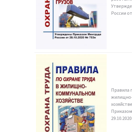
Утвержде
России от
Правила п
жилищно
хозяйств
Приказом
29.10.202