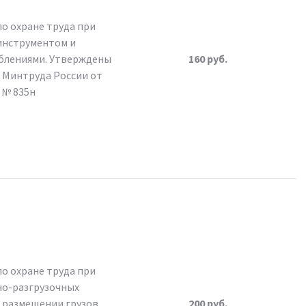
о охране труда при
 инструментом и
блениями. Утверждены
160 руб.
 Минтруда России от
0 № 835н
о охране труда при
но-разгрузочных
 размещении грузов.
200 руб.