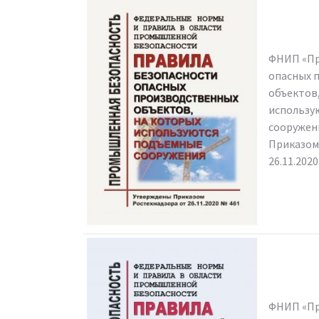
ФНИП «Пр
опасных 
объектов
использу
сооружен
Приказом
26.11.202
ФНИП «П