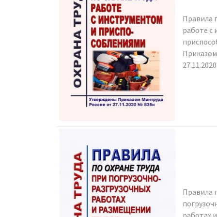
Правила п
работе с
приспосо
Приказом
27.11.202
Правила п
погрузоч
работах и