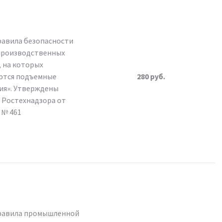
авила безопасности
производственных
, на которых
ются подъемные
280 руб.
ия». Утверждены
 Ростехнадзора от
0 № 461
равила промышленной