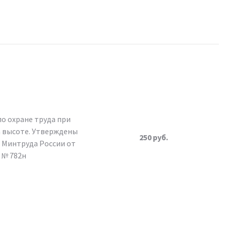
о охране труда при
а высоте. Утверждены
250 руб.
 Минтруда России от
0 № 782н