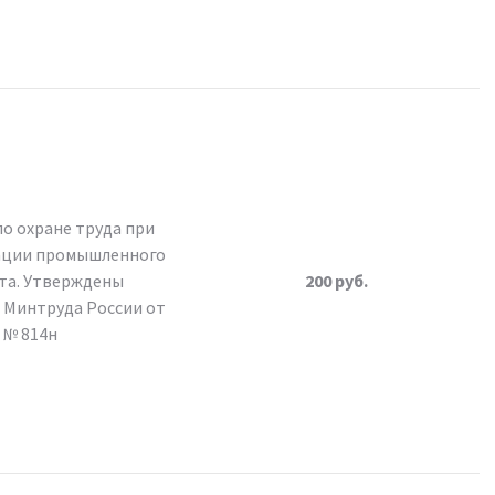
о охране труда при
ации промышленного
та. Утверждены
200 руб.
 Минтруда России от
0 № 814н