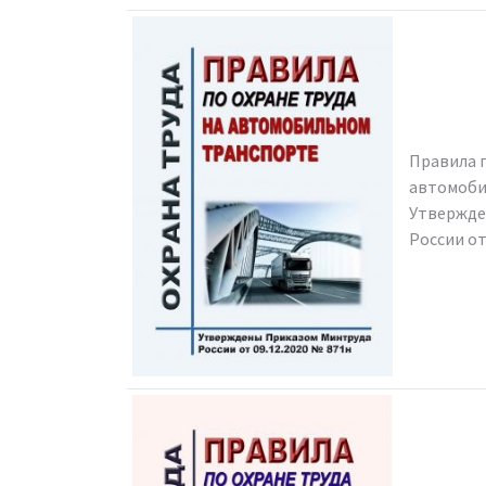
Правила п
автомоби
Утвержде
России от