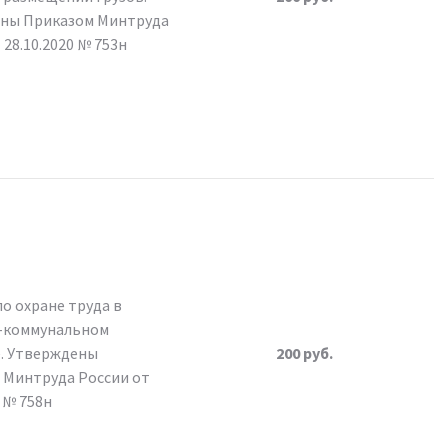
ны Приказом Минтруда
 28.10.2020 № 753н
о охране труда в
-коммунальном
е. Утверждены
200 руб.
 Минтруда России от
0 № 758н